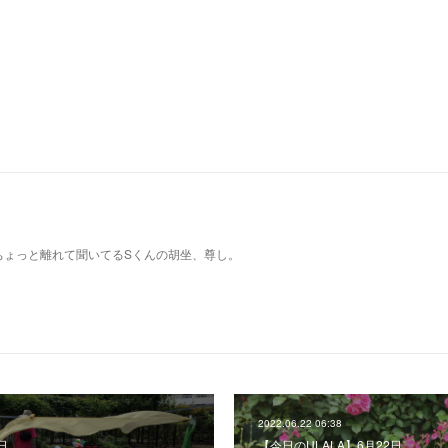
ちょっと離れて聞いてるSくんの胡坐、尊し。
2022.06.22 06:38
日
【今日のULALA】6月22日