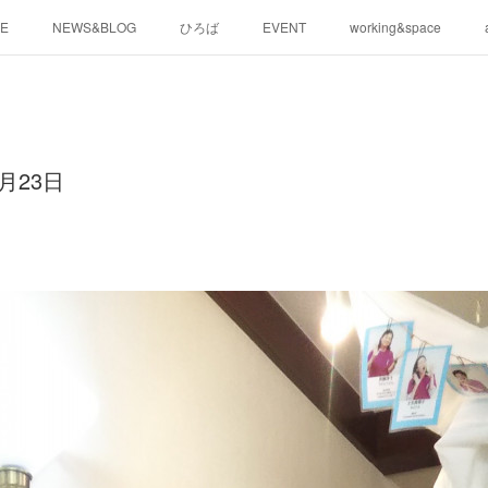
E
NEWS&BLOG
ひろば
EVENT
working&space
月23日