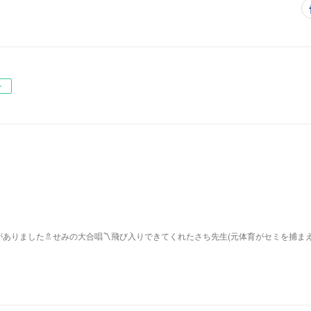
ー
ありました🚿せみの大合唱〽飛び入りできてくれたさち先生(元体育がセミを捕ま