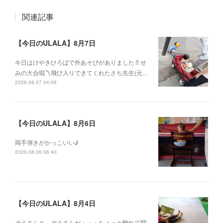
関連記事
【今日のULALA】8月7日
今日はけやきひろばで外あそびがありました🚿せ
みの大合唱〽飛び入りできてくれたさち先生(元…
2026.08.07 04:06
【今日のULALA】8月6日
両手弾きがかっこいい♪
2026.08.06 06:40
【今日のULALA】8月4日
ぞうさんと、ぞうさんが・・・ちょっと離れて聞