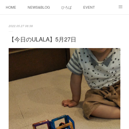
HOME
NEWS&BLOG
ひろば
EVENT
working&space
about
2022.05.27 06:38
【今日のULALA】5月27日