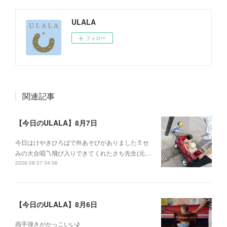
ULALA
フォロー
関連記事
【今日のULALA】8月7日
今日はけやきひろばで外あそびがありました🚿せ
みの大合唱〽飛び入りできてくれたさち先生(元…
2026.08.07 04:06
【今日のULALA】8月6日
両手弾きがかっこいい♪