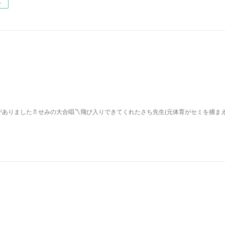
ー
ありました🚿せみの大合唱〽飛び入りできてくれたさち先生(元体育がセミを捕ま