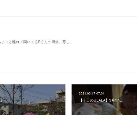
ちょっと離れて聞いてるSくんの胡坐、尊し。
2021.03.17 07:01
日
【今日のULALA】3月17日