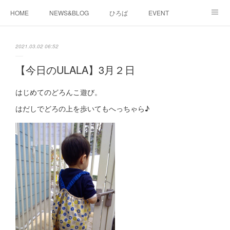
HOME
NEWS&BLOG
ひろば
EVENT
working&space
about
2021.03.02 06:52
【今日のULALA】3月２日
はじめてのどろんこ遊び。
はだしでどろの上を歩いてもへっちゃら♪