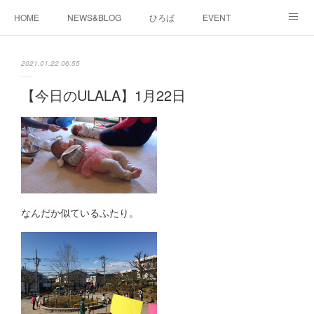
HOME
NEWS&BLOG
ひろば
EVENT
working&space
about
2021.01.22 06:55
【今日のULALA】1月22日
なんだか似ているふたり。