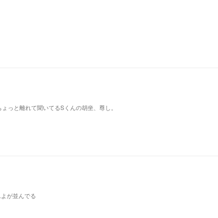
ちょっと離れて聞いてるSくんの胡坐、尊し。
んよが並んでる