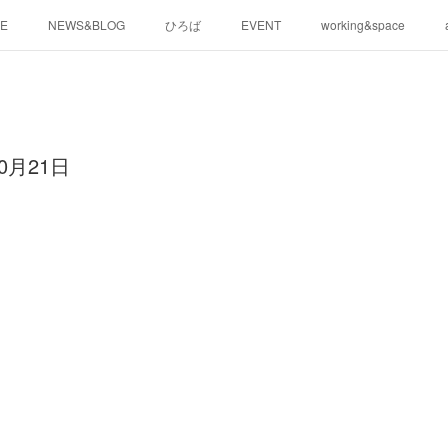
E
NEWS&BLOG
ひろば
EVENT
working&space
0月21日